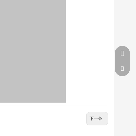
0532-833
teng_sun
下一条: