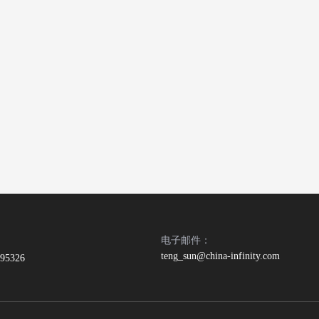
电子邮件：
teng_sun@china-infinity.com
395326