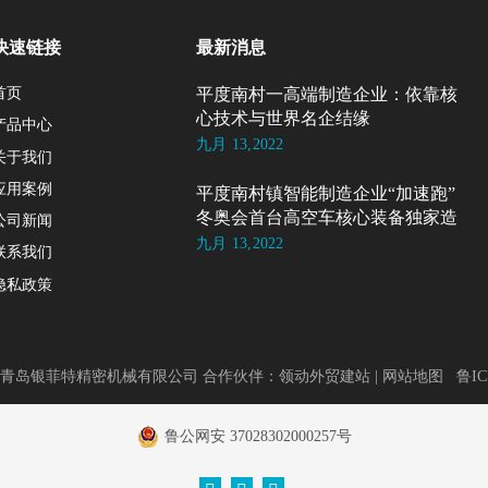
快速链接
最新消息
首页
平度南村一高端制造企业：依靠核
心技术与世界名企结缘
产品中心
九月 13,2022
关于我们
应用案例
平度南村镇智能制造企业“加速跑”
冬奥会首台高空车核心装备独家造
公司新闻
九月 13,2022
联系我们
隐私政策
青岛银菲特精密机械有限公司 合作伙伴：
领动外贸建站
|
网站地图
鲁IC
鲁公网安 37028302000257号