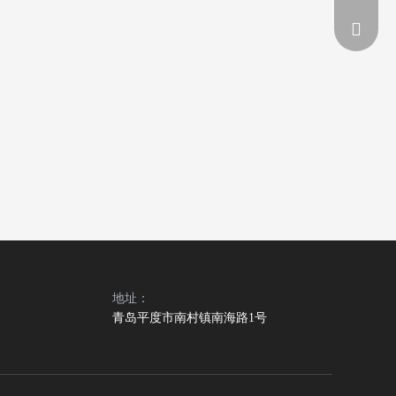
teng_sun
地址：
青岛平度市南村镇南海路1号